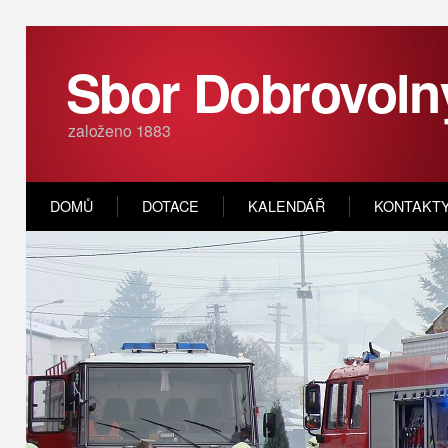
Sbor Dobrovoln
založeno 1883
DOMŮ
DOTACE
KALENDÁŘ
KONTAKT