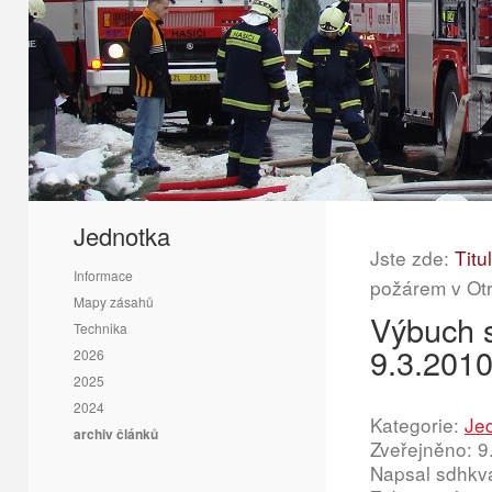
1
2
3
Jednotka
Jste zde:
Titu
Informace
požárem v Otr
Mapy zásahů
Výbuch 
Technika
9.3.201
2026
2025
2024
Kategorie:
Je
archiv článků
Zveřejněno: 9
Napsal sdhkv