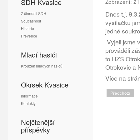
SDH Kvasice
Zobrazení: 2
Dnes t.j. 9.
Z činnosti SDH
Současnost
vysílačku js
Historie
jedné soukro
Prevence
Vyjeli jsme 
prováděli zá
Mladí hasiči
to HZS Otrok
Otrokovic a 
Kroužek mladých hasičů
Více na str
Okrsek Kvasice
Předchozí
Informace
Kontakty
Nejčtenější
příspěvky