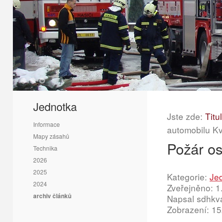
1
2
3
Jednotka
Jste zde:
Titu
Informace
automobilu Kv
Mapy zásahů
Požár os
Technika
2026
2025
Kategorie:
Je
2024
Zveřejněno: 1
archiv článků
Napsal sdhkv
Zobrazení: 1