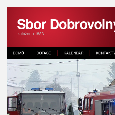
Sbor Dobrovoln
založeno 1883
DOMŮ
DOTACE
KALENDÁŘ
KONTAKT