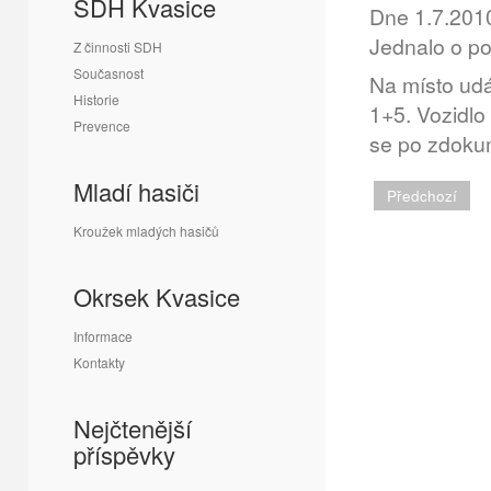
SDH Kvasice
Dne 1.7.2010
Jednalo o po
Z činnosti SDH
Současnost
Na místo ud
Historie
1+5. Vozidl
Prevence
se po zdokum
Mladí hasiči
Předchozí
Kroužek mladých hasičů
Okrsek Kvasice
Informace
Kontakty
Nejčtenější
příspěvky