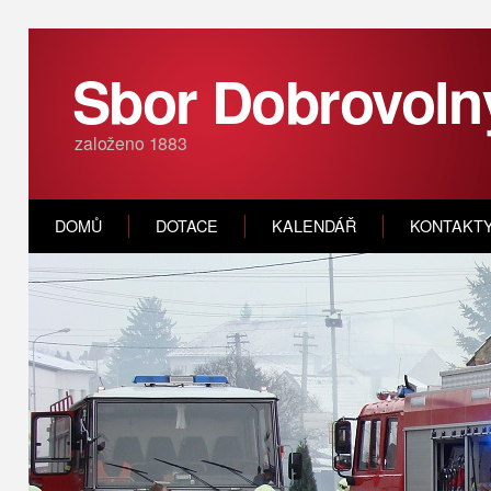
Sbor Dobrovoln
založeno 1883
DOMŮ
DOTACE
KALENDÁŘ
KONTAKT