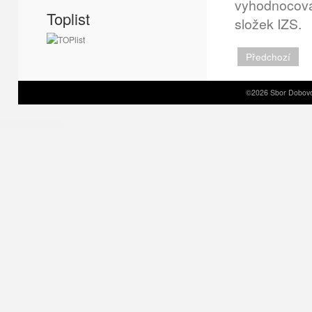
vyhodnocová
Toplist
složek IZS.
Předchozí
©2026 Sbor Dobovol