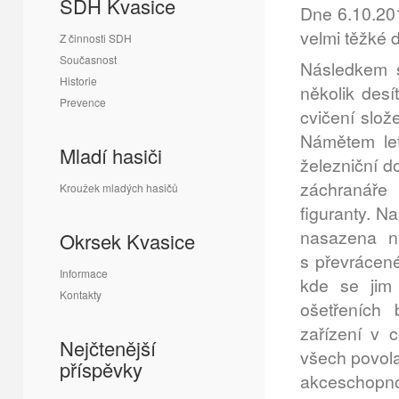
SDH Kvasice
Dne 6.10.20
velmi těžké
Z činnosti SDH
Současnost
Následkem s
Historie
několik desí
Prevence
cvičení slož
Námětem let
Mladí hasiči
železniční d
záchranáře 
Kroužek mladých hasičů
figuranty. N
nasazena n
Okrsek Kvasice
s převrácen
Informace
kde se jim 
Kontakty
ošetřeních 
zařízení v 
Nejčtenější
všech povola
příspěvky
akceschopno