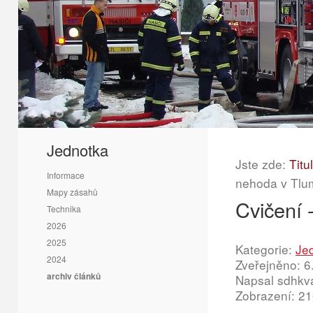
1
2
3
Jednotka
Jste zde:
Titu
Informace
nehoda v Tlu
Mapy zásahů
Cvičení 
Technika
2026
2025
Kategorie:
Je
2024
Zveřejněno: 6
archiv článků
Napsal sdhkv
Zobrazení: 2