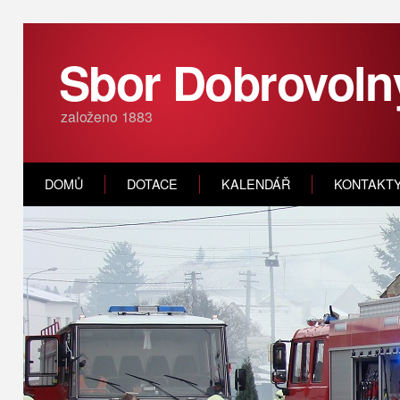
Sbor Dobrovoln
založeno 1883
DOMŮ
DOTACE
KALENDÁŘ
KONTAKT