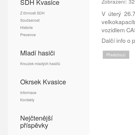
SDH Kvasice
Zobrazení: 3
V úterý 26.
Z činnosti SDH
Současnost
velkokapacit
Historie
vozidlem CAS
Prevence
Dalčí info o
Mladí hasiči
Předchozí
Kroužek mladých hasičů
Okrsek Kvasice
Informace
Kontakty
Nejčtenější
příspěvky