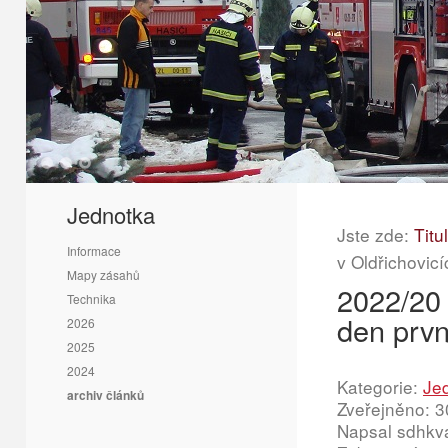
1
2
3
Jednotka
Jste zde:
Titu
Informace
v Oldřichovic
Mapy zásahů
2022/20 
Technika
den prvn
2026
2025
2024
Kategorie:
Je
archiv článků
Zveřejněno: 3
Napsal sdhkv